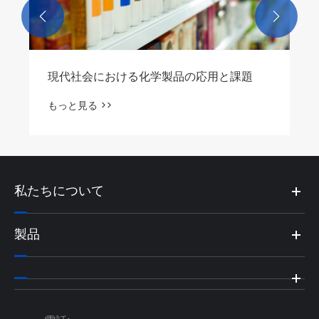


代社会における化学製品の応用と課題
と見る >>
私たちについて
製品