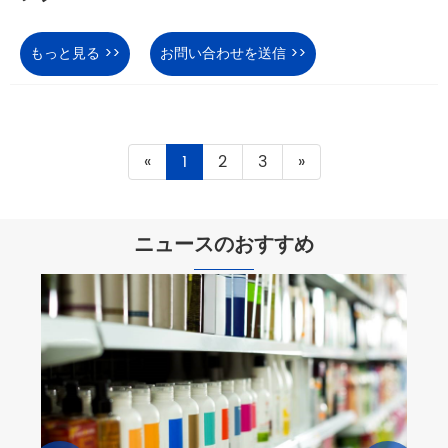
もっと見る >>
お問い合わせを送信 >>
«
1
2
3
»
ニュースのおすすめ
化学用
もっと見る